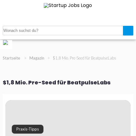
Navigation
Startup Jobanzeigen
Startup Verzeichnis
Magazin
Gratis Job inserieren
Registrieren
Login
Startseite
>
Magazin
>
$1,8 Mio. Pre-Seed für BeatpulseLabs
$1,8 Mio. Pre-Seed für BeatpulseLabs
Praxis-Tipps