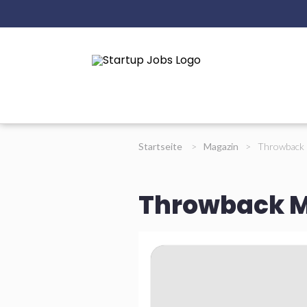
Startseite
>
Magazin
>
Throwback 
Throwback Ma