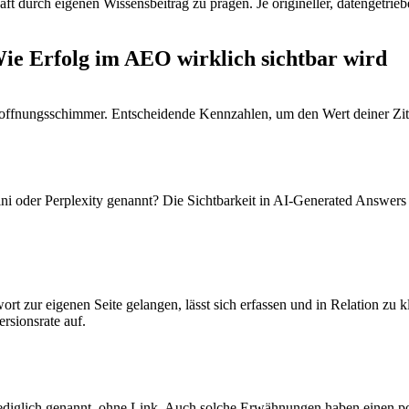
t durch eigenen Wissensbeitrag zu prägen. Je origineller, datengetriebe
Wie Erfolg im AEO wirklich sichtbar wird
Hoffnungsschimmer. Entscheidende Kennzahlen, um den Wert deiner Zitat
oder Perplexity genannt? Die Sichtbarkeit in AI-Generated Answers läs
ort zur eigenen Seite gelangen, lässt sich erfassen und in Relation zu 
rsionsrate auf.
 lediglich genannt, ohne Link. Auch solche Erwähnungen haben einen 