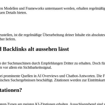
ten Modellen und Frameworks untermauert werden, erhalten regelmäßig 
uen Details bieten.
ustellen, ist die regelmäßige Überarbeitung deiner Inhalte ein absolute
er liefern.
Backlinks alt aussehen lässt
n der Suchmaschinen durch Empfehlungen Dritter zu erhalten. Doch für KI
n vor allem ein Sichtbarkeitssignal.
zwei prominente Quellen in AI Overviews und Chatbot-Antworten. Die Fol
sischen Suchergebnissen beschäftigt. Zitationen werden zur Eintrittskart
tationen?
ent-Typen am meisten KI-Zitationen erhalten. Ausschlaggebend sind vo