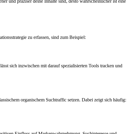
ner und präziser deine Inhalte sind, desto wahrscheinlicher ist eine
ionsstrategie zu erfassen, sind zum Beispiel:
st sich inzwischen mit darauf spezialisierten Tools tracken und
klassischem organischem Suchtraffic setzen. Dabei zeigt sich häufig:
positiven Einfluss auf Markenwahrnehmung, Suchinteresse und