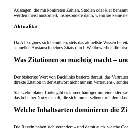
Aussagen, die mit konkreten Zahlen, Studien oder klar benann
werden meist aussortiert, insbesondere dann, wenn sie keine ne
Aktualität
Da AI-Engines sich bemühen, stets das aktuellste Wissen bereitz
schnellen Austausch deines Zitats durch Wettbewerber, die frisch
Was Zitationen so mächtig macht – und 
Der bisherige Wert von Backlinks basierte darauf, das Vertraue
direkte Zitation in der Antwort nicht nur ein Vertrauens-, sonder
Statt zehn blauer Links gibt es immer häufiger nur eine oder 
das bei einer Nutzerschaft, die sich immer seltener mit den klas
Welche Inhaltsarten dominieren die Zi
Die Regeln haben sich verändert – und damit auch, welche Cont