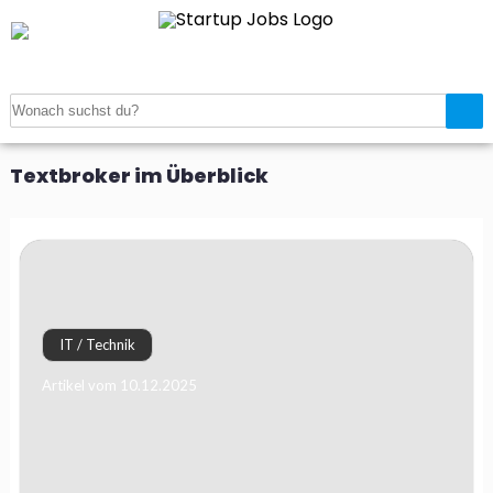
Startseite
>
Magazin
>
Textbroker im Überblick
Textbroker im Überblick
IT / Technik
Artikel vom 10.12.2025