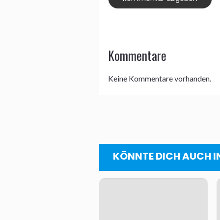
Kommentare
Keine Kommentare vorhanden.
KÖNNTE DICH AUCH I
I
s
t
A