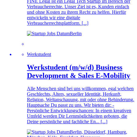
FINE Legal ist ein Legal Tech Startup im Bereich der
Verbraucherrechte. Unser Ziel ist es, Kunden einfach
und ohne Kosten zu ihrem Recht zu helfen. Hierfür
entwickeln wir eine digitale
Verbraucherrechtsplattform. [...]
Berlin
Werkstudent
Werkstudent (m/w/d) Business
Development & Sales E-Mobility
Alle Menschen sind bei uns willkommen, egal welchen
Geschlechts, Alters, sexueller Identität, Herkunft,
Religion, Weltanschauung, mit oder ohne Behinderung.
Hauptsache Du passt zu uns. Wir bieten dir: -
Persönliche Entwicklungschancen: In einem kreativen
Umfeld werden Dir Lernmöglichkeiten geboten, die
Deine persönliche und fachliche En... [...]
Berlin, Düsseldorf, Hamburg,