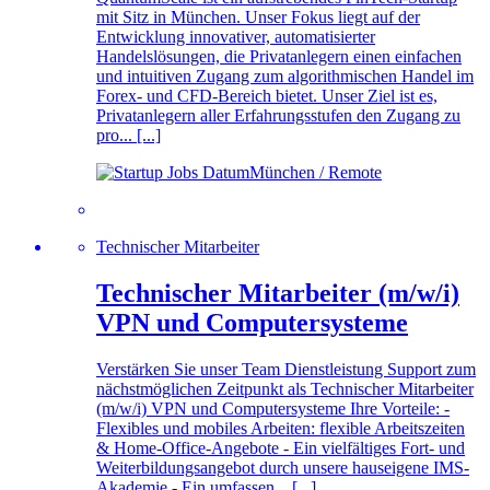
mit Sitz in München. Unser Fokus liegt auf der
Entwicklung innovativer, automatisierter
Handelslösungen, die Privatanlegern einen einfachen
und intuitiven Zugang zum algorithmischen Handel im
Forex- und CFD-Bereich bietet. Unser Ziel ist es,
Privatanlegern aller Erfahrungsstufen den Zugang zu
pro... [...]
München / Remote
Technischer Mitarbeiter
Technischer Mitarbeiter (m/w/i)
VPN und Computersysteme
Verstärken Sie unser Team Dienstleistung Support zum
nächstmöglichen Zeitpunkt als Technischer Mitarbeiter
(m/w/i) VPN und Computersysteme Ihre Vorteile: -
Flexibles und mobiles Arbeiten: flexible Arbeitszeiten
& Home-Office-Angebote - Ein vielfältiges Fort- und
Weiterbildungsangebot durch unsere hauseigene IMS-
Akademie - Ein umfassen... [...]