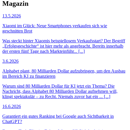
Magazin
13.5.2026
Xiaomi im Glück: Neue Smartphones verkaufen sich wie
geschnitten Brot
Was steckt hinter Xiaomis beispiellosem Verkaufsstart? Der Begriff
„Erfolgsgeschichte“ ist hier mehr als angebracht. Bereits innerhalb
der ersten fünf Tage nach Markteinführ... [...]
3.6.2026
Alphabet plant, 80 Milliarden Dollar aufzubringen, um den Ausbau
im Bereich KI zu finanzieren
Warum sind 80 Milliarden Dollar für KI jetzt ein Thema? Die
Nachricht, dass Alphabet 80 Milliarden Dollar aufnehmen will,
klingt spektakulär – zu Recht. Niemals zuvor hat ein ... [...]
16.6.2026
Garantiert ein gutes Ranking bei Google auch Sichtbarkeit in
ChatGPT?