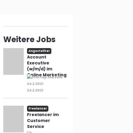
n
Weitere Jobs
Angestellter
Account
Executive
(w/m/d) im
Online Marketing
24.2.2021
Freelancer
Freelancer im
Customer
Service