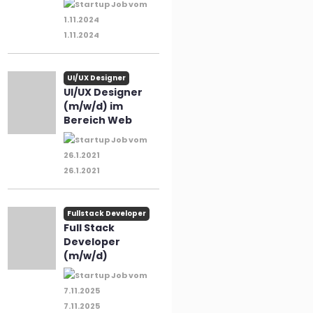
1.11.2024
UI/UX Designer
UI/UX Designer
(m/w/d) im
Bereich Web
26.1.2021
Fullstack Developer
Full Stack
Developer
(m/w/d)
7.11.2025