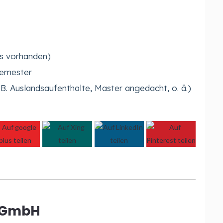
ls vorhanden)
Semester
 B. Auslandsaufenthalte, Master angedacht, o. ä.)
y GmbH