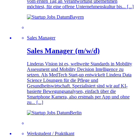
vom ersten Tag an Verantwortung übernehmen
möchtest, für eine offene Unternehmenskultur bis... [...]
Bayern
Sales Manager
Sales Manager (m/w/d)
Linderas Vision ist es, weltweite Standards in Mobility
Assessment und Mobility Decision Intelligence zu
setzen. Als MedTech Start-up entwickelt Lindera Data
Science Lösungen für die Pflege und
Gesundheitswirtschaft. Spezialisiert sind wir auf KI-
basierte Bewegungsanalysen, einfach über die
Smartphone Kamera, also erstmals per App und ohne
zu... [...]
Berlin
Werkstudent / Praktikant