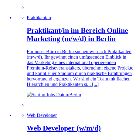
Prak­ti­kan­t/in
Prak­ti­kan­t/in im Be­reich On­line
Mar­ke­ting (m/w/d) in Berlin
Für unser Büro in Berlin suchen wir nach Praktikanten
(m/w/d). Ihr gewinnt einen umfassenden Einblick in
das Marketing eines international operierenden
Premium-Reiseveranstalters, übernehmt eigene Projekte
und könnt Euer Studium durch praktische Erfahrungen
hervorragend ergänzen. Wir sind ein Team mit flachen
Hierarchien und Praktikanten si... [...]
Berlin
Web Developer
Web Developer (w/m/d)