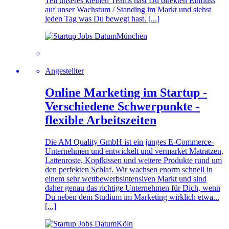
Teil unseres kleinen Teams hast Du direkten Einfluss
auf unser Wachstum / Standing im Markt und siehst
jeden Tag was Du bewegt hast. [...]
München
Angestellter
Online Marketing im Startup -
Verschiedene Schwerpunkte -
flexible Arbeitszeiten
Die AM Quality GmbH ist ein junges E-Commerce-
Unternehmen und entwickelt und vermarket Matratzen,
Lattenroste, Kopfkissen und weitere Produkte rund um
den perfekten Schlaf. Wir wachsen enorm schnell in
einem sehr wettbewerbsintensiven Markt und sind
daher genau das richtige Unternehmen für Dich, wenn
Du neben dem Studium im Marketing wirklich etwa...
[...]
Köln