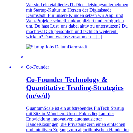
Wir sind ein etabliertes IT-Dienstleistungsunternehmen
mit Startup-Kultur im Herzen der Digitalstadt
Darmstadt. Für unsere Kunden setzen wir App- und
Web-Projekte schnell, un­kom­pli­ziert und erfolgreich
um. Du hast Lust, uns dabei aktiv zu unterstützen? Du
möchtest Dich persönlich und fachlich weiter­ent­
wickeln? Dann wachse zu­sam­men... [...]
Darmstadt
Co-Founder
Co-Founder Technology &
Quantitative Trading-Strategies
(m/w/d)
QuantumScale ist ein aufstrebendes FinTech-Startup
mit Sitz in München. Unser Fokus liegt auf der
Entwicklung innovativer, automatisierter
Handelslösungen, die Privatanlegern einen einfachen
und intuitiven Zugang zum algorithmischen Handel im