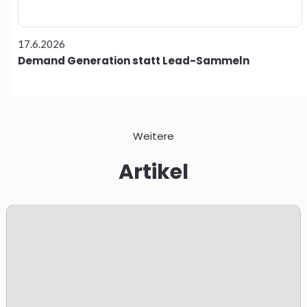
17.6.2026
Demand Generation statt Lead-Sammeln
Weitere
Artikel
E
i
I
n