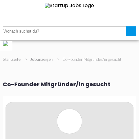
Navigation
Startup Jobanzeigen
Startup Verzeichnis
Magazin
Gratis Job inserieren
Registrieren
Login
Startseite
>
Jobanzeigen
>
Co-Founder Mitgründer/in gesucht
Co-Founder Mitgründer/in gesucht