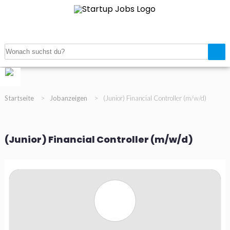
Navigation
Startup Jobanzeigen
Startup Verzeichnis
Magazin
Gratis Job inserieren
Registrieren
Login
Startseite
>
Jobanzeigen
>
(Junior) Financial Controller (m/w/d)
(Junior) Financial Controller (m/w/d)