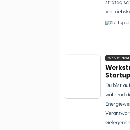
strategisc
Vertriebsk
Werkstudent
Werkstu
Startu
Du bist au
während de
Energiewen
Verantwor
Gelegenhei