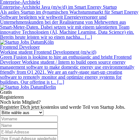
Enterprise-Architekt
Enterprise-Architekt Java (m/w/d) im Smart Energy Startup
Als agiles Startup im dynamischen Wachstumsmarkt für Smart Energy
Software begleiten wir weltweit Energieversorger und
Unternehmenskunden bei der Realisierung von Mehrwerten aus
Smart-Meter-Daten. Dabei setzen wir mit einem talentierten Team
innovative Technologien (AI, Machine Learning, Data Science) ein.
Bereits heute leisten wir so einen nachha... [...]
Köln
Frontend Developer
Working student Frontend Development (m/w/d)
Green Fusion is looking to hire an enthusiastic and bright Frontend
Developer Working student / Intern to build open source energy
management software to make domestic energy use environmentally
friendly from Q1 2021. We are an early-stage start-up creating
software to remotely monitor and optimize energy systems for
buildings. Our offering is t... [...]
Berlin
Gratis
Registrieren
Noch kein Mitglied?
Registrier Dich jetzt kostenlos und werde Teil von Startup Jobs.