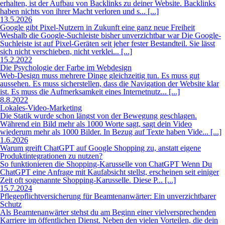
erhalten, ist der Aufbau von Backlinks zu deiner Website. Backlinks
haben nichts von ihrer Macht verloren und s... [...]
13.5.2026
Google gibt Pixel-Nutzern in Zukunft eine ganz neue Freiheit
Weshalb die Google-Suchleiste bisher unverzichtbar war Die Google-
Suchleiste ist auf Pixel-Geräten seit jeher fester Bestandteil. Sie lässt
sich nicht verschieben, nicht verklei... [...]
15.2.2022
Die Psychologie der Farbe im Webdesign
Web-Design muss mehrere Dinge gleichzeitig tun. Es muss gut
aussehen. Es muss sicherstellen, dass die Navigation der Website klar
ist. Es muss die Aufmerksamkeit eines Internetnutz... [...]
8.8.2022
Lokales-Video-Marketing
Die Statik wurde schon längst von der Bewegung geschlagen.
Während ein Bild mehr als 1000 Worte sagt, sagt dein Video
wiederum mehr als 1000 Bilder. In Bezug auf Texte haben Vide... [...]
1.6.2026
Warum greift ChatGPT auf Google Shopping zu, anstatt eigene
Produktintegrationen zu nutzen?
So funktionieren die Shopping-Karusselle von ChatGPT Wenn Du
ChatGPT eine Anfrage mit Kaufabsicht stellst, erscheinen seit einiger
Zeit oft sogenannte Shopping-Karusselle. Diese P... [...]
15.7.2024
Pflegepflichtversicherung für Beamtenanwärter: Ein unverzichtbarer
Schutz
Als Beamtenanwärter stehst du am Beginn einer vielversprechenden
Karriere im öffentlichen Dienst. Neben den vielen Vorteilen, die dein