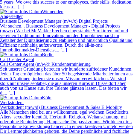
5 years. We owe this success to our employees, their skills, dedication,
ideas a... [...]
Winnenden
Angestellter
Business Development Manager (m/w/x) Digital Projects
Wir suchen... Business Development Manager - Digital Projects
(m/w/x) Wir bei McMakler brechen eingestaubte Strukturen auf und
vereinen Tradition mit Innovation, um den Immobilienmarkt im
Zeitalter der Digitalisierung zu etablieren und hinsichtlich Qualität und
Effizienz nachhaltig aufzuwerten. Durch die all-in-one
Immobilienmakler-Dienstleist... [...]
Berlin
Call Center Agent
Call Center Agent (m/w/d) Kundenterminierung
Seit unserer Gründung betreuen wir hunderte zufriedener Kund:innen.
Jeden Tag ermöglichen das über 50 begeisternde Mitarbeiter:innen aus
über 6 Nationen, indem sie unsere Mission verwirklichen. Wir sind
stolz auf unsere seotaber, die aus unseren Büros in Düsseldorf aber
auch von zu Hause aus, ihre Talente glänzen lassen. Das bieten wir
di... [...]
Köln
Werkstudent
Werkstudent (m/w/d) Business Development & Sales E-Mobility
Alle Menschen sind bei uns willkommen, egal welchen Geschlechts,
Alters, sexueller Identität, Herkunft, Religion, Weltanschauung, mit
oder ohne Behinderung. Hauptsache Du passt zu uns. Wir bieten dir: -
Persönliche Entwicklungschancen: In einem kreativen Umfeld werden
Dir Lernmöglichkeiten geboten, die Deine persönliche und fachliche