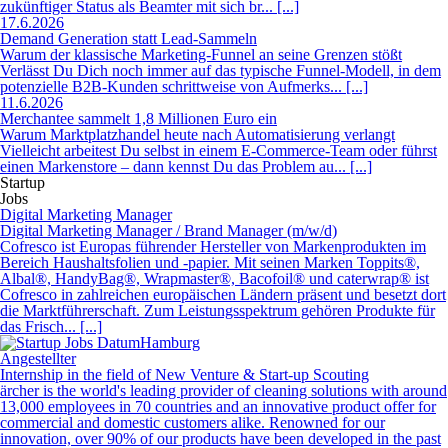
zukünftiger Status als Beamter mit sich br... [...]
17.6.2026
Demand Generation statt Lead-Sammeln
Warum der klassische Marketing-Funnel an seine Grenzen stößt
Verlässt Du Dich noch immer auf das typische Funnel-Modell, in dem
potenzielle B2B-Kunden schrittweise von Aufmerks... [...]
11.6.2026
Merchantee sammelt 1,8 Millionen Euro ein
Warum Marktplatzhandel heute nach Automatisierung verlangt
Vielleicht arbeitest Du selbst in einem E-Commerce-Team oder führst
einen Markenstore – dann kennst Du das Problem au... [...]
Startup
Jobs
Digital Marketing Manager
Digital Marketing Manager / Brand Manager (m/w/d)
Cofresco ist Europas führender Hersteller von Markenprodukten im
Bereich Haushaltsfolien und -papier. Mit seinen Marken Toppits®,
Albal®, HandyBag®, Wrapmaster®, Bacofoil® und caterwrap® ist
Cofresco in zahlreichen europäischen Ländern präsent und besetzt dort
die Marktführerschaft. Zum Leistungsspektrum gehören Produkte für
das Frisch... [...]
Hamburg
Angestellter
Internship in the field of New Venture & Start-up Scouting
ärcher is the world's leading provider of cleaning solutions with around
13,000 employees in 70 countries and an innovative product offer for
commercial and domestic customers alike. Renowned for our
innovation, over 90% of our products have been developed in the past