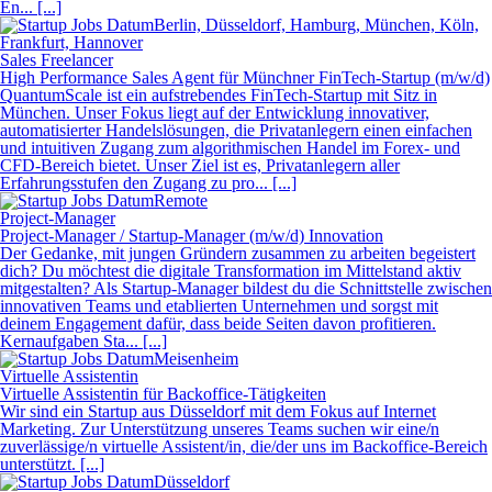
En... [...]
Berlin, Düsseldorf, Hamburg, München, Köln,
Frankfurt, Hannover
Sales Freelancer
High Performance Sales Agent für Münchner FinTech-Startup (m/w/d)
QuantumScale ist ein aufstrebendes FinTech-Startup mit Sitz in
München. Unser Fokus liegt auf der Entwicklung innovativer,
automatisierter Handelslösungen, die Privatanlegern einen einfachen
und intuitiven Zugang zum algorithmischen Handel im Forex- und
CFD-Bereich bietet. Unser Ziel ist es, Privatanlegern aller
Erfahrungsstufen den Zugang zu pro... [...]
Remote
Project-Manager
Project-Manager / Startup-Manager (m/w/d) Innovation
Der Gedanke, mit jungen Gründern zusammen zu arbeiten begeistert
dich? Du möchtest die digitale Transformation im Mittelstand aktiv
mitgestalten? Als Startup-Manager bildest du die Schnittstelle zwischen
innovativen Teams und etablierten Unternehmen und sorgst mit
deinem Engagement dafür, dass beide Seiten davon profitieren.
Kernaufgaben Sta... [...]
Meisenheim
Virtuelle Assistentin
Virtuelle Assistentin für Backoffice-Tätigkeiten
Wir sind ein Startup aus Düsseldorf mit dem Fokus auf Internet
Marketing. Zur Unterstützung unseres Teams suchen wir eine/n
zuverlässige/n virtuelle Assistent/in, die/der uns im Backoffice-Bereich
unterstützt. [...]
Düsseldorf