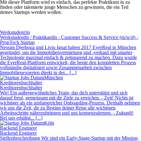
Mit dieser Plattform wird es einfach, das perfekte Praktikum in zu
finden oder talentierte junge Menschen zu gewinnen, die ein Teil
deines Startups werden wollen.
Werkstudent/in
WerkstudentIn / PraktikantIn - Customer Success & Service (m/w/d) -
PropTech Startup
Nessim Djerboua und Liviu Ignat haben 2017 EverReal in München
gegründet, um die Immobilienvermietung und -verkauf mit smarter
Technologie maximal einfach & zeitsparend zu machen. Dazu wurde
die EverReal-Plattform entwickelt, die heute den kompletten Prozess
vollständig digitalisiert sowie Zusammenarbeit zwischen
Immobilienexperten direkt in der... [...]
München
Kreditorenbuchhalter
Kreditorenbuchhalter
Wir! Ein außergewöhnliches Team, das dich unterstützt und sich
darauf freut, gemeinsam mit dir Ziele zu erreichen. - Zeit! Nichts ist
wichtiger als ein umfangreicher Onboarding-Prozess. Deshalb nehmen
wir uns die Zeit, dir zu Beginn deiner Reise alle wichtigen
Arbeitsschritte näherzubringen und uns kennenzulernen. - Zukunft!
Bei uns erhältst... [...]
Köln
Backend Engineer
Backend Engineer
Stellenbeschreibung Wir sind ein Early-Stage-Startup mit der Mission,