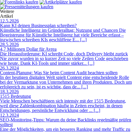
Weitere
Artikel
12.5.2026
Kann KI deinen Businessplan schreiben?
Künstliche Intelligenz im Gründeralltag: Nutzung und Chancen Die
Begeisterung für Künstliche Intelligenz hat viele Bereiche erfasst –
inzwischen schreiben KIs geschliffene E... [...]
28.5.2026
4,7 Millionen Dollar für Avrea
Die Herausforderung: KI schreibt Code, doch Delivery bleibt zurück
Nie zuvor wurden in so kurzer Zeit so viele Zeilen Code geschrieben
wie heute. Dank KI-Tools und immer stärker... [...]
26.3.2024
Content-Planung: Was Sie beim Content Audit beachten sollten
In der heutigen digitalen Welt spielt Content eine entscheidende Rolle
bei der Vermarktung von Unternehmen und ihren Produkten. Doch um
erfolgreich zu sein, ist es wichtig, dass de... [...]
18.3.2026
1515 Bedeutung
Viele Menschen beschäftigen sich intensiv mit der 1515 Bedeutung,
weil diese Zahlenkombination häufig in Zeiten erscheint, in denen
Entscheidungen, persönliche Entwicklung oder ... [...]
12.3.2024
SEO-Monitoring-Tipps: Warum du deine Backlinks regelmäßig prüfen
solltest
Eine der Möglichkeiten, um ein besseres Ranking und mehr Traffic zu