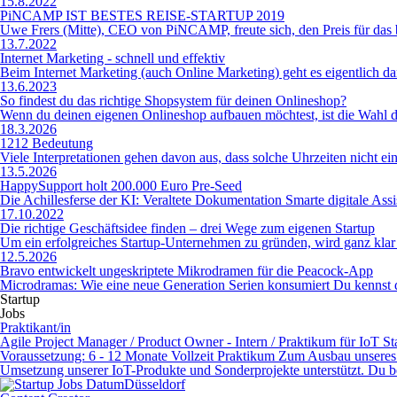
15.8.2022
PiNCAMP IST BESTES REISE-STARTUP 2019
Uwe Frers (Mitte), CEO von PiNCAMP, freute sich, den Preis für das 
13.7.2022
Internet Marketing - schnell und effektiv
Beim Internet Marketing (auch Online Marketing) geht es eigentlich da
13.6.2023
So findest du das richtige Shopsystem für deinen Onlineshop?
Wenn du deinen eigenen Onlineshop aufbauen möchtest, ist die Wahl d
18.3.2026
1212 Bedeutung
Viele Interpretationen gehen davon aus, dass solche Uhrzeiten nicht einf
13.5.2026
HappySupport holt 200.000 Euro Pre-Seed
Die Achillesferse der KI: Veraltete Dokumentation Smarte digitale Assis
17.10.2022
Die richtige Geschäftsidee finden – drei Wege zum eigenen Startup
Um ein erfolgreiches Startup-Unternehmen zu gründen, wird ganz klar ei
12.5.2026
Bravo entwickelt ungeskriptete Mikrodramen für die Peacock-App
Microdramas: Wie eine neue Generation Serien konsumiert Du kennst das 
Startup
Jobs
Prak­ti­kan­t/in
Agile Project Manager / Product Owner - Intern / Praktikum für IoT St
Voraussetzung: 6 - 12 Monate Vollzeit Praktikum Zum Ausbau unseres 
Umsetzung unserer IoT-Produkte und Sonderprojekte unterstützt. Du begle
Düsseldorf