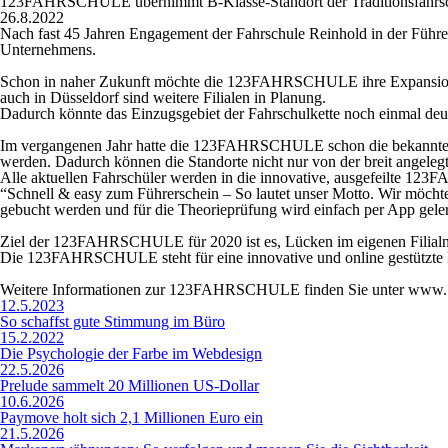
123FAHRSCHULE übernimmt B-Klasse-Standort der Traditionsfahrsch
26.8.2022
Nach fast 45 Jahren Engagement der Fahrschule Reinhold in der Füh
Unternehmens.
Schon in naher Zukunft möchte die 123FAHRSCHULE ihre Expansion fo
auch in Düsseldorf sind weitere Filialen in Planung.
Dadurch könnte das Einzugsgebiet der Fahrschulkette noch einmal deut
Im vergangenen Jahr hatte die 123FAHRSCHULE schon die bekannte 
werden. Dadurch können die Standorte nicht nur von der breit angelegte
Alle aktuellen Fahrschüler werden in die innovative, ausgefeilte 
“Schnell & easy zum Führerschein – So lautet unser Motto. Wir möcht
gebucht werden und für die Theorieprüfung wird einfach per App gelernt
Ziel der 123FAHRSCHULE für 2020 ist es, Lücken im eigenen Filialnet
Die 123FAHRSCHULE steht für eine innovative und online gestützte F
Weitere Informationen zur 123FAHRSCHULE finden Sie unter www.1
12.5.2023
So schaffst gute Stimmung im Büro
15.2.2022
Die Psychologie der Farbe im Webdesign
22.5.2026
Prelude sammelt 20 Millionen US-Dollar
10.6.2026
Paymove holt sich 2,1 Millionen Euro ein
21.5.2026