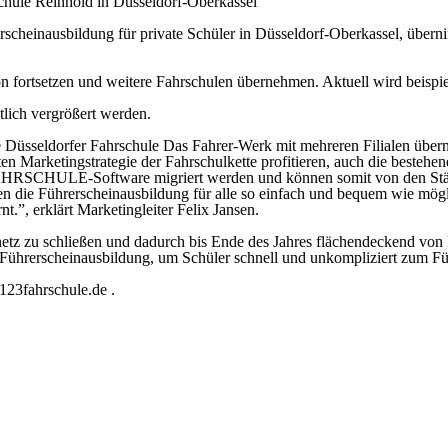
ule Reinhold in Düsseldorf-Oberkassel
rerscheinausbildung für private Schüler in Düsseldorf-Oberkassel, 
rtsetzen und weitere Fahrschulen übernehmen. Aktuell wird beispiel
lich vergrößert werden.
Düsseldorfer Fahrschule Das Fahrer-Werk mit mehreren Filialen üb
n Marketingstrategie der Fahrschulkette profitieren, auch die bestehend
123FAHRSCHULE-Software migriert werden und können somit von den St
en die Führerscheinausbildung für alle so einfach und bequem wie mö
.”, erklärt Marketingleiter Felix Jansen.
z zu schließen und dadurch bis Ende des Jahres flächendeckend von K
ührerscheinausbildung, um Schüler schnell und unkompliziert zum Füh
23fahrschule.de .