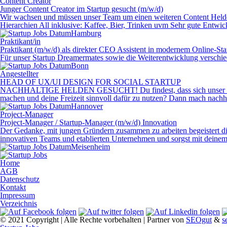
Content Creator
Junger Content Creator im Startup gesucht (m/w/d)
Wir wachsen und müssen unser Team um einen weiteren Content Helden 
Hierarchien All inklusive: Kaffee, Bier, Trinken uvm Sehr gute Entwick
Hamburg
Prak­ti­kan­t/in
Praktikant (m/w/d) als direkter CEO Assistent in modernem Online-S
Für unser Startup Dreamermates sowie die Weiterentwicklung verschiede
Bonn
Angestellter
HEAD OF UX/UI DESIGN FOR SOCIAL STARTUP
NACHHALTIGE HELDEN GESUCHT! Du findest, dass sich unser Konsumve
machen und deine Freizeit sinnvoll dafür zu nutzen? Dann mach na
Hannover
Project-Manager
Project-Manager / Startup-Manager (m/w/d) Innovation
Der Gedanke, mit jungen Gründern zusammen zu arbeiten begeistert dich
innovativen Teams und etablierten Unternehmen und sorgst mit deinem E
Meisenheim
Home
AGB
Datenschutz
Kontakt
Impressum
Verzeichnis
© 2021 Copyright | Alle Rechte vorbehalten | Partner von
SEOgut
&
s