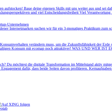
aufstocken! Baue deine eigenen Skills mit uns weiter aus und sei dab
lungsperspektiven und viel Entscheidungsfreiheit Viel Verantwortung ...
tartup-Unternehmen
ner Internetmarken suchen wir für ein 3-monatiges Praktikum zum sofort
rhalten verändern muss, um die Zukunftsfähigkeit der Erde sicherz
chhaltigen Konsum mit ecomap noch attraktiver! WAS UND WER IST EC
? Du möchtest die digitale Transformation im Mittelstand aktiv mitges
ngagement dafür, dass beide Seiten davon profitieren. Kernaufgaben St
eotab