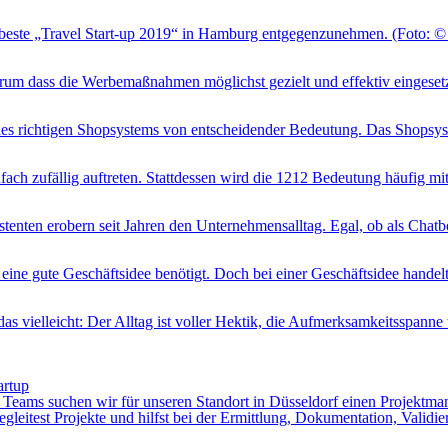
beste „Travel Start-up 2019“ in Hamburg entgegenzunehmen. (Foto: © p
rum dass die Werbemaßnahmen möglichst gezielt und effektiv eingesetzt 
es richtigen Shopsystems von entscheidender Bedeutung. Das Shopsyste
ach zufällig auftreten. Stattdessen wird die 1212 Bedeutung häufig mit sp
tenten erobern seit Jahren den Unternehmensalltag. Egal, ob als Chatbot 
ne gute Geschäftsidee benötigt. Doch bei einer Geschäftsidee handelt e
vielleicht: Der Alltag ist voller Hektik, die Aufmerksamkeitsspanne wi
artup
Teams suchen wir für unseren Standort in Düsseldorf einen Projektma
itest Projekte und hilfst bei der Ermittlung, Dokumentation, Validierun