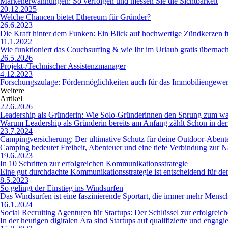
Markenerwähnungen: So verfolgen und messen Sie die Sichtbarkeit
20.12.2025
Welche Chancen bietet Ethereum für Gründer?
26.6.2023
Die Kraft hinter dem Funken: Ein Blick auf hochwertige Zündkerzen 
11.1.2022
Wie funktioniert das Couchsurfing & wie Ihr im Urlaub gratis übernach
26.5.2026
Projekt-/Technischer Assistenzmanager
4.12.2023
Forschungszulage: Fördermöglichkeiten auch für das Immobiliengewe
Weitere
Artikel
22.6.2026
Leadership als Gründerin: Wie Solo-Gründerinnen den Sprung zum w
Warum Leadership als Gründerin bereits am Anfang zählt Schon in der A
23.7.2024
Campingversicherung: Der ultimative Schutz für deine Outdoor-Abent
Camping bedeutet Freiheit, Abenteuer und eine tiefe Verbindung zur Natu
19.6.2023
In 10 Schritten zur erfolgreichen Kommunikationsstrategie
Eine gut durchdachte Kommunikationsstrategie ist entscheidend für den Er
8.5.2023
So gelingt der Einstieg ins Windsurfen
Das Windsurfen ist eine faszinierende Sportart, die immer mehr Mensc
16.1.2024
Social Recruiting Agenturen für Startups: Der Schlüssel zur erfolgrei
In der heutigen digitalen Ära sind Startups auf qualifizierte und engag