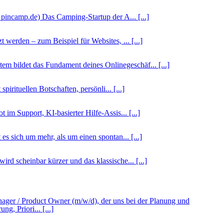
incamp.de) Das Camping-Startup der A... [...]
werden – zum Beispiel für Websites, ... [...]
m bildet das Fundament deines Onlinegeschäf... [...]
irituellen Botschaften, persönli... [...]
im Support, KI-basierter Hilfe-Assis... [...]
s sich um mehr, als um einen spontan... [...]
rd scheinbar kürzer und das klassische... [...]
nager / Product Owner (m/w/d), der uns bei der Planung und
g, Priori... [...]