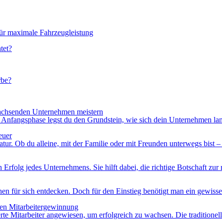
für maximale Fahrzeugleistung
tet?
rbe?
achsenden Unternehmen meistern
nfangsphase legst du den Grundstein, wie sich dein Unternehmen langfr
euer
r. Ob du alleine, mit der Familie oder mit Freunden unterwegs bist – ei
folg jedes Unternehmens. Sie hilft dabei, die richtige Botschaft zur rich
hen für sich entdecken. Doch für den Einstieg benötigt man ein gewiss
chen Mitarbeitergewinnung
ierte Mitarbeiter angewiesen, um erfolgreich zu wachsen. Die traditionel