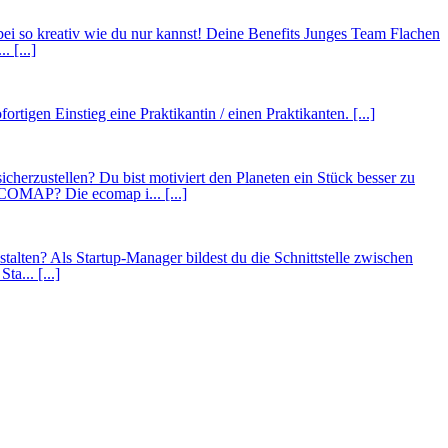
ei so kreativ wie du nur kannst! Deine Benefits Junges Team Flachen
 [...]
igen Einstieg eine Praktikantin / einen Praktikanten. [...]
ustellen? Du bist motiviert den Planeten ein Stück besser zu
OMAP? Die ecomap i... [...]
talten? Als Startup-Manager bildest du die Schnittstelle zwischen
a... [...]