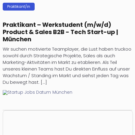
e
i
Praktikant/in
.
o
d
x
.
r
e
e
o
.
t
.
d
d
Praktikant – Werkstudent (m/w/d)
]
e
J
e
e
Product & Sales B2B - Tech Start-up |
n
e
u
r
München
v
d
t
Wir suchen motivierte Teamplayer, die Lust haben truckoo
o
e
u
r
sowohl durch Strategische Projekte, Sales als auch
n
n
u
Marketing-Aktivitäten im Markt zu etablieren. Als Teil
u
g
n
unseres kleinen Teams hast Du direkten Einfluss auf unser
h
e
c
Wachstum / Standing im Markt und siehst jeden Tag was
a
i
h
Du bewegt hast. [...]
t
e
n
y
München
b
r
e
r
o
,
s
o
t
d
l
s
i
u
l
,
e
s
.
d
i