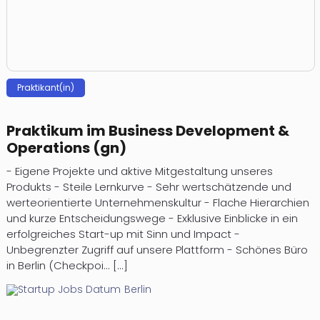
.
a
n
i
.
e
e
.
i
s
[
t
s
l
.
b
p
a
Praktikant(in)
.
e
l
t
.
g
a
t
]
i
n
Praktikum im Business Development &
f
n
s
Operations (gn)
o
n
i
r
- Eigene Projekte und aktive Mitgestaltung unseres
.
Produkts - Steile Lernkurve - Sehr wertschätzende und
.
p
werteorientierte Unternehmenskultur - Flache Hierarchien
.
r
r
und kurze Entscheidungswege - Exklusive Einblicke in ein
[
ü
o
erfolgreiches Start-up mit Sinn und Impact -
.
n
d
Unbegrenzter Zugriff auf unsere Plattform - Schönes Büro
.
d
in Berlin (Checkpoi... [...]
u
.
u
z
Berlin
]
n
i
g
e