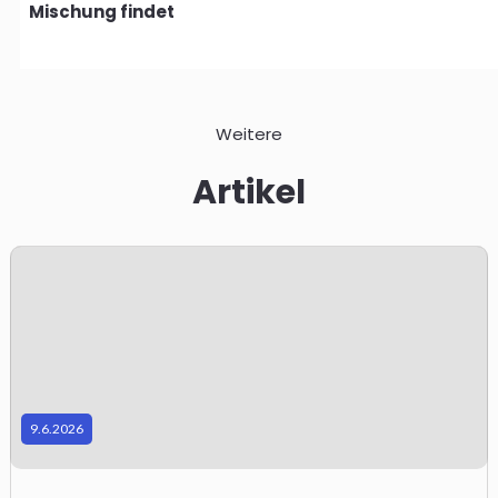
Mischung findet
Weitere
Artikel
a
r
9.6.2026
u