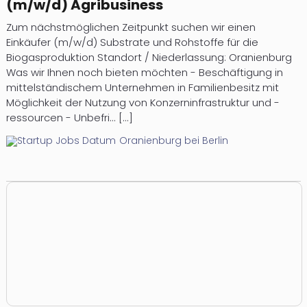
(m/w/d) Agribusiness
.
i
i
i
i
d
.
f
Zum nächstmöglichen Zeitpunkt suchen wir einen
n
t
e
e
i
Einkäufer (m/w/d) Substrate und Rohstoffe für die
[
e
g
d
l
r
n
Biogasproduktion Standort / Niederlassung: Oranienburg
.
n
-
e
l
u
g
Was wir Ihnen noch bieten möchten - Beschäftigung in
.
p
S
i
f
n
d
mittelständischem Unternehmen in Familienbesitz mit
.
r
t
n
ü
t
i
Möglichkeit der Nutzung von Konzerninfrastruktur und -
]
o
a
e
r
e
e
ressourcen - Unbefri... [...]
d
r
r
d
r
n
Oranienburg bei Berlin
u
t
i
s
s
k
u
a
e
c
t
.
p
r
h
.
d
k
i
ä
i
.
e
e
e
t
e
[
r
i
d
z
.
n
e
e
e
.
.
r
n
t
.
.
n
l
d
f
]
.
t
a
i
l
[
n