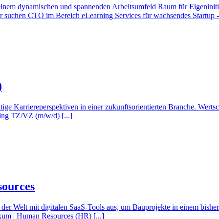
inem dynamischen und spannenden Arbeitsumfeld Raum für Eigeninitiat
r suchen CTO im Bereich eLearning Services für wachsendes Startup - F
)
fältige Karriere­perspektiven in einer zukunfts­orien­tierten Branche. Wert
ting TZ/VZ (m/w/d) [...]
sources
 der Welt mit digitalen SaaS-Tools aus, um Bauprojekte in einem bishe
um | Human Resources (HR) [...]