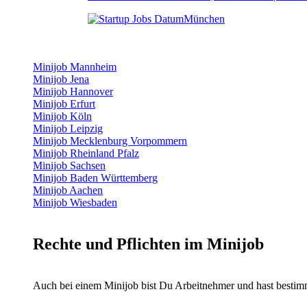
München
Minijob Mannheim
Minijob Jena
Minijob Hannover
Minijob Erfurt
Minijob Köln
Minijob Leipzig
Minijob Mecklenburg Vorpommern
Minijob Rheinland Pfalz
Minijob Sachsen
Minijob Baden Württemberg
Minijob Aachen
Minijob Wiesbaden
Rechte und Pflichten im Minijob
Auch bei einem Minijob bist Du Arbeitnehmer und hast bestim