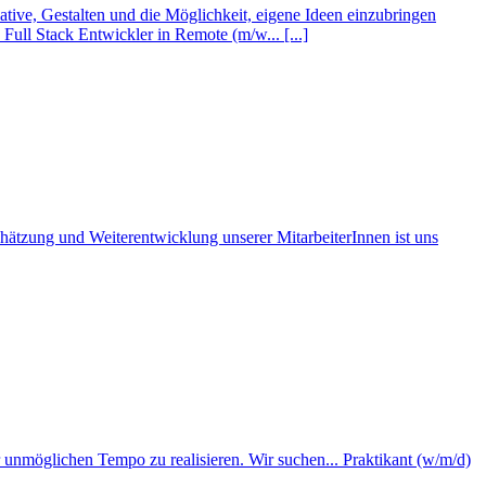
ive, Gestalten und die Möglichkeit, eigene Ideen einzubringen
ull Stack Entwickler in Remote (m/w... [...]
­schätzung und Weiter­ent­wicklung unserer Mitar­beiterInnen ist uns
r unmöglichen Tempo zu realisieren. Wir suchen... Praktikant (w/m/d)