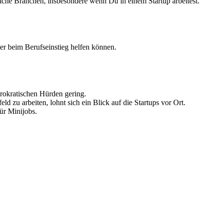
liche Branchen, insbesondere wenn Du in einem Startup arbeitest.
äter beim Berufseinstieg helfen können.
ürokratischen Hürden gering.
 zu arbeiten, lohnt sich ein Blick auf die Startups vor Ort.
ür Minijobs.