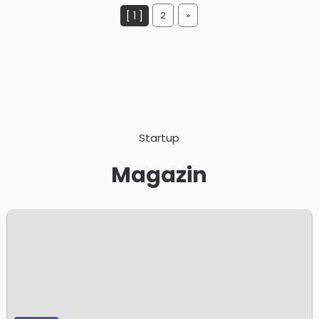
[ 1 ]
2
»
Startup
Magazin
e