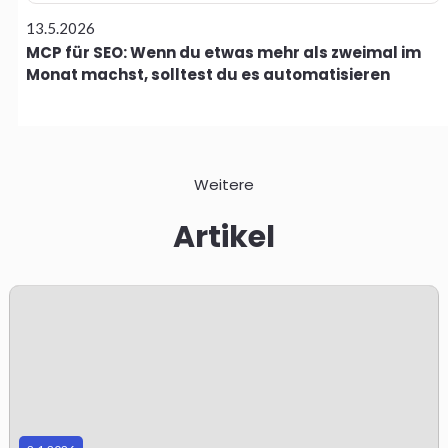
13.5.2026
MCP für SEO: Wenn du etwas mehr als zweimal im
Monat machst, solltest du es automatisieren
Weitere
Artikel
a
s