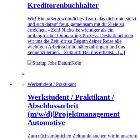
Kreditorenbuchhalter
Wir! Ein außergewöhnliches Team, das dich unterstützt
und sich darauf freut, gemeinsam mit dir Ziele zu
erreichen. - Zeit! Nichts ist wichtiger als ein
umfangreicher Onboarding-Prozess. Deshalb nehmen
wir uns die Zeit, dir zu Beginn deiner Reise alle
wichtigen Arbeitsschritte näherzubringen und uns
kennenzulernen. - Zukunft! Bei uns erhältst... [...]
Köln
Werkstudent / Praktikant
Werkstudent / Praktikant /
Abschlussarbeit
(m/w/d)|Projektmanagement
Automotive
Zum nächstmöglichen Zeitpunkt suchen wir in unserem