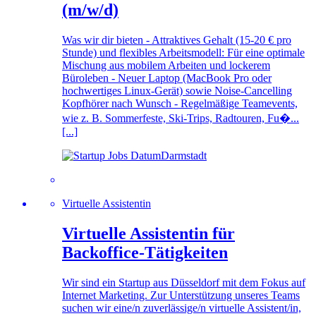
(m/w/d)
Was wir dir bieten - Attraktives Gehalt (15-20 € pro
Stunde) und flexibles Arbeitsmodell: Für eine optimale
Mischung aus mobilem Arbeiten und lockerem
Büroleben - Neuer Laptop (MacBook Pro oder
hochwertiges Linux-Gerät) sowie Noise-Cancelling
Kopfhörer nach Wunsch - Regelmäßige Teamevents,
wie z. B. Sommerfeste, Ski-Trips, Radtouren, Fu�...
[...]
Darmstadt
Virtuelle Assistentin
Virtuelle Assistentin für
Backoffice-Tätigkeiten
Wir sind ein Startup aus Düsseldorf mit dem Fokus auf
Internet Marketing. Zur Unterstützung unseres Teams
suchen wir eine/n zuverlässige/n virtuelle Assistent/in,