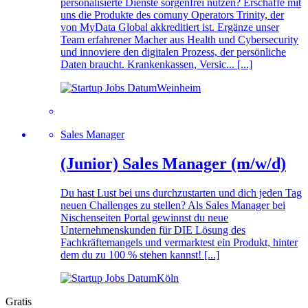
personalisierte Dienste sorgenfrei nutzen? Erschaffe mit
uns die Produkte des comuny Operators Trinity, der
von MyData Global akkreditiert ist. Ergänze unser
Team erfahrener Macher aus Health und Cybersecurity
und innoviere den digitalen Prozess, der persönliche
Daten braucht. Krankenkassen, Versic... [...]
Weinheim
Sales Manager
(Junior) Sales Manager (m/w/d)
Du hast Lust bei uns durchzustarten und dich jeden Tag
neuen Challenges zu stellen? Als Sales Manager bei
Nischenseiten Portal gewinnst du neue
Unternehmenskunden für DIE Lösung des
Fachkräftemangels und vermarktest ein Produkt, hinter
dem du zu 100 % stehen kannst! [...]
Köln
Gratis