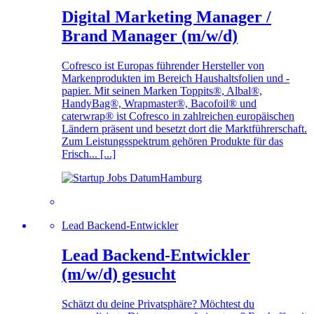
Digital Marketing Manager /
Brand Manager (m/w/d)
Cofresco ist Europas führender Hersteller von
Markenprodukten im Bereich Haushaltsfolien und -
papier. Mit seinen Marken Toppits®, Albal®,
HandyBag®, Wrapmaster®, Bacofoil® und
caterwrap® ist Cofresco in zahlreichen europäischen
Ländern präsent und besetzt dort die Marktführerschaft.
Zum Leistungsspektrum gehören Produkte für das
Frisch... [...]
Hamburg
Lead Backend-Entwickler
Lead Backend-Entwickler
(m/w/d) gesucht
Schätzt du deine Privatsphäre? Möchtest du