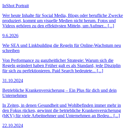
InShot Portrait
Wer heute Inhalte für Social Media, Blogs oder berufliche Zwecke
produziert, kommt um visuelle Medien nicht herum. Fotos und
Videos gehören zu den effektivsten Mitteln, um Aufmer... [...]
9.6.2026
Wie SEA und Linkbuilding die Regeln für Online-Wachstum neu
schreiben
Von Performance zu ganzheitlicher Strategie: Warum sich die
Regeln geändert haben Früher galt es als Standard, jede Disziplin
für sich zu perfektionieren. Paid Search bedeutete... [...]
31.10.2024
Betriebliche Krankenversicherung – Ein Plus für dich und dein
Unternehmen
In Zeiten, in denen Gesundheit und Wohlbefinden immer mehr in
den Fokus rücken, gewinnt die betriebliche Krankenversicherung
(bKV) für viele Arbeitnehmer und Unternehmen an Bedeu... [...]
22.10.2024