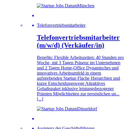
München
Telefonvertriebsmitarbeiter
Telefonvertriebsmitarbeiter
(m/w/d) (Verkäufer/in)
Benefits: Flexible Arbeitszeiten: 40 Stunden pro
Woche, mit 3 Tagen Präsenz im Unternehmen
und 2 Tagen Home-Office Dynamisches und
innovatives Arbeitsumfeld in einem
aufstrebenden Startup Flache Hierarchien und
kurze Entscheidungswege Attraktives
Gehaltspaket inklusive leistungsbezogener
Prämien Möglichkeiten zur persönlichen un...
[...]
Düsseldorf
Assistenz der Geschäftsführung