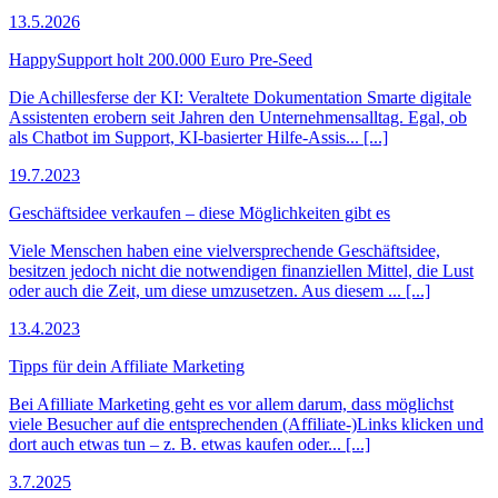
13.5.2026
HappySupport holt 200.000 Euro Pre-Seed
Die Achillesferse der KI: Veraltete Dokumentation Smarte digitale
Assistenten erobern seit Jahren den Unternehmensalltag. Egal, ob
als Chatbot im Support, KI-basierter Hilfe-Assis... [...]
19.7.2023
Geschäftsidee verkaufen – diese Möglichkeiten gibt es
Viele Menschen haben eine vielversprechende Geschäftsidee,
besitzen jedoch nicht die notwendigen finanziellen Mittel, die Lust
oder auch die Zeit, um diese umzusetzen. Aus diesem ... [...]
13.4.2023
Tipps für dein Affiliate Marketing
Bei Afilliate Marketing geht es vor allem darum, dass möglichst
viele Besucher auf die entsprechenden (Affiliate-)Links klicken und
dort auch etwas tun – z. B. etwas kaufen oder... [...]
3.7.2025