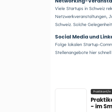
Networking-Veransta
Viele Startups in Schweiz re
Netzwerkveranstaltungen, Jo
Schweiz. Solche Gelegenheit
Social Media und Link
Folge lokalen Startup-Commu
Stellenangebote hier schnell
Prak­ti­kan­t/in
Praktik
- im Sm